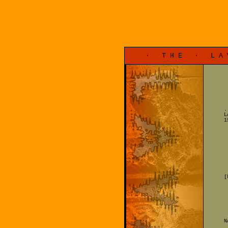
· T H E · L A V 
.
L
1
[
N